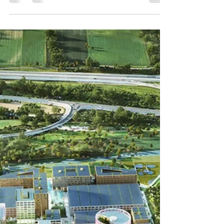
det nødvendige tilføres. Målet er at bevare
stedets sammensatte karakter – fra
historiske byhuse ud mod gaden over
lagerbygninger og små-industri i
baggårdene. Tegnestuen archipelago og
Greenpeace gik igang indefra. Man
undersøgte, hvad det aktivitetsbaserede
arbejdsmiljø egentlig skulle bestå af? Man
kortlagde store og små møder, uformelle
møde