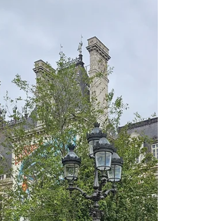
er udpeget som UNESCO World Capital of
Architecture 2026 – ikke alene for
ikonbyggerierne men især for måden, hvorpå
man arbejder med byplanlægning og
boligudvikling som et fælles anliggende.
Social bæredygtighed for storbyens borgere
kan man lære meget om her. Byen ruller et
helårsprogram ud med 140 udstillinger,
debatter og workshops, hvor byen selv
fungerer som læringsrum. Arkitektur og
byplanlægning bruges til at adressere uligh