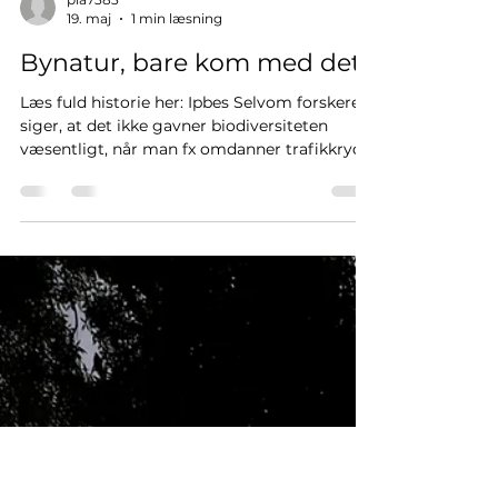
pia7383
19. maj
1 min læsning
Bynatur, bare kom med det
Læs fuld historie her: Ipbes Selvom forskere
siger, at det ikke gavner biodiversiteten
væsentligt, når man fx omdanner trafikkryds
til en park med vild natur for byens borgere,
insekter og fugle, så er det en daglig glæde
for mange. Oveni ved man, at beplantning i
byer køler byen ned i de varme måneder, og
at alt det grønne lagrer CO2. Og der er endnu
mere godt at sige: De grønne områder