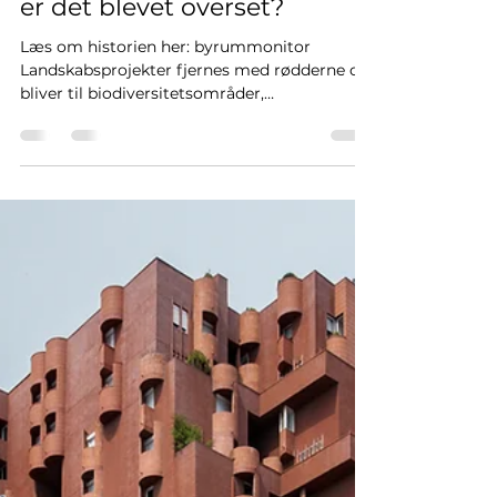
pia7383
19. maj
1 min læsning
Landskabet som kulturarv -
er det blevet overset?
Læs om historien her: byrummonitor
Landskabsprojekter fjernes med rødderne og
bliver til biodiversitetsområder,
klimatilpassede arealer eller noget helt tredje.
Have og -landskabsarkitekt Kjeld Slot har i
Byrummonitor skrevet en opsang til faget:
Det er "et grundvilkår i dansk
landskabsarkitektur, at eksisterende have- og
landskabsarkitektoniske værker kan ændres
radikalt eller fjernes frem for en
transformation, uden nævneværdig faglig
modstand." Hans pointe er, at eksiste