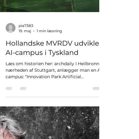
pia7383
19. maj
1 min læsning
Hollandske MVRDV udvikler
AI-campus i Tyskland
Læs om historien her: archdaily I Heilbronn, i
nærheden af Stuttgart, anlægger man en AI-
campus: "Innovation Park Artificial
Intelligence." Det er hollandske MVRDV, der
står bag denne mini-by, der skal accelerere
vores viden om kunstig intelligens og brugen
af det, både i forhold til nye
samarbejdsformer og nye typer erhverv (for
ca. 5.000 medarbejdere). Campus er tænkt