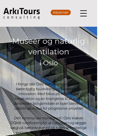
Abonner
Museer og naturlig
ventilation
i Oslo
I Norge står Oslo som et knudepunkt for
bæredygtig byudvikling og arkitektonisk
innovation. Med fokus på miljøvenlig
konstruktion og en forpligtelse til at skabe
dynamiske boligområder er byen blevet et
udstillingsvindue for progressive projekter
Den kommunale myndighed i Oslo kræver
DGNB-certificering for al nybyggeri og lægger
vægt på bæredygtighed på tværs af forskellige
sektorer. Byen stræber efter at være den