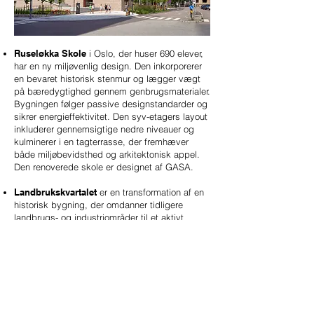
Ruseløkka Skole
i Oslo, der huser 690 elever,
har en ny miljøvenlig design. Den inkorporerer
en bevaret historisk stenmur og lægger vægt
på bæredygtighed gennem genbrugsmaterialer.
Bygningen følger passive designstandarder og
sikrer energieffektivitet. Den syv-etagers layout
inkluderer gennemsigtige nedre niveauer og
kulminerer i en tagterrasse, der fremhæver
både miljøbevidsthed og arkitektonisk appel.
Den renoverede skole er designet af GASA.
Landbrukskvartalet
er en transformation af en
historisk bygning, der omdanner tidligere
landbrugs- og industriområder til et aktivt
boligkvarter, der blander gammelt og nyt.​
INTERESSERET I ET PROGRAM