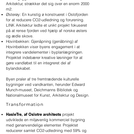
Arkitektur, strækker det sig over en enorm 2000
m2.
Østerøy: En kunstig ø konstrueret i Oslofjorden
for at reducere CO2-udledning og forurening.
LINK Arkitektur ledte et unikt projekt fokuseret
på at rense fjorden ved hjælp af norske østers
og ædle skove.
Hovinbekken: Gjenåpning (genåbning) af
Hovinbekken viser byens engagement i at
integrere vandelementer i byplanlægningen.
Projektet indebærer kreative løsninger for at
gøre vandløbet til en integreret del af
bylandskabet.
Byen praler af tre fremtrædende kulturelle
bygninger ved vandkanten, herunder Edward
Munch-museet, Deichmanns Bibliotek og
Nationalmuseet for Kunst, Arkitektur og Design.
Transformation
HasleTre, af Oslotre architects
projekt
udviklede en miljøvenlig kommerciel bygning
med genanvendelige elementer. Projektet
reducerer samlet CO2-udledning med 59% og