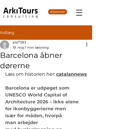
Abonner
Indlæg
pia7383
19. maj
1 min læsning
Barcelona åbner
dørerne
Læs om historien her: 
catalannews
Barcelona er udpeget som 
UNESCO World Capital of 
Architecture 2026 – ikke alene 
for ikonbyggerierne men 
især for måden, hvorpå 
man arbejder 